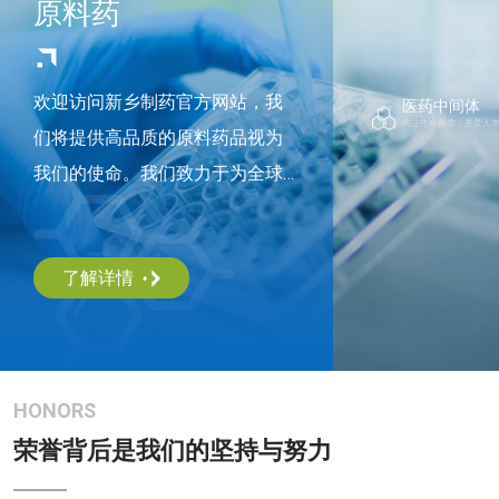
原料药
欢迎访问新乡制药官方网站，我
医药中间体
关注生命科学，关爱人
们将提供高品质的原料药品视为
我们的使命。我们致力于为全球
医药客户提供高质量产品，通过
不懈的研发和创新，以及时满足
了解详情
市场多样化的需求。
HONORS
荣誉背后是我们的坚持与努力