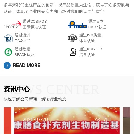
多年来我们重视产品的创新，视产品质量为生命，获得了众多资质与
认证，体现了企业的硬实力和市场对我们的认同与肯定
通过COSMOS
通过日本
国际标准认证
PMDA认证
通过澳洲
通过ISO质量
TGA证书
体系认证
通过欧盟
通过KOSHER
REACH认证
洁食认证
READ MORE
资讯中心
快速了解公司新闻，解读行业动态
13
2026-07-20
761
2