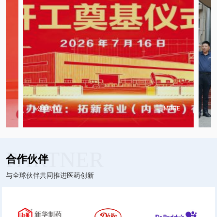
RE
公司新闻
MORE
合作伙伴
与全球伙伴共同推进医药创新