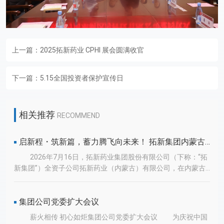
上一篇：
2025拓新药业 CPHI 展会圆满收官
下一篇：
5.15全国投资者保护宣传日
相关推荐
RECOMMEND
启新程・筑新篇，蓄力腾飞向未来！ 拓新集团内蒙古基地项目盛大开工
2026年7月16日，拓新药业集团股份有限公司（下称：“拓
新集团”）全资子公司拓新药业（内蒙古）有限公司，在内蒙古
托克托经济开发区项目地举行“原料药及健康膳食补充剂生物制
造基地建设项目”开工奠基仪式。此项目的顺利开工，是拓新集
团优化全国产业布局、扩产提质、转型升级的战略性关键一步，
集团公司党委扩大会议
标志着企业北方现代化生物制造产业基地建设正式落地，将为区
薪火相传 初心如炬集团公司党委扩大会议 为庆祝中国
域生物医药产业高质量发展注入强劲新生动能！开工现场气氛热