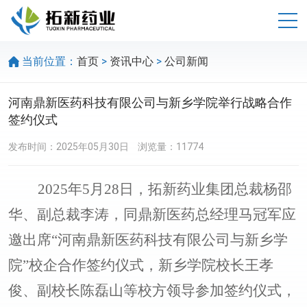
>
>
当前位置：
首页
资讯中心
公司新闻
河南鼎新医药科技有限公司与新乡学院举行战略合作
签约仪式
发布时间：2025年05月30日
浏览量：11774
2025
年
5
月
28
日，拓新药业集团总裁杨邵
华、副总裁李涛，同鼎新医药总经理马冠军应
邀出席“河南鼎新医药科技有限公司与新乡学
院”校企合作签约仪式，新乡学院校长王孝
俊、副校长陈磊山等校方领导参加签约仪式，