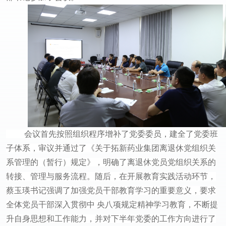
会议首先按照组织程序增补了党委委员，建全了党委班
子体系，审议并通过了《关于拓新药业集团离退休党组织关
系管理的（暂行）规定》，明确了离退休党员党组织关系的
转接、管理与服务流程。随后，在开展教育实践活动环节，
蔡玉瑛书记强调了加强党员干部教育学习的重要意义，要求
全体党员干部深入贯彻中 央八项规定精神学习教育，不断提
升自身思想和工作能力，并对下半年党委的工作方向进行了