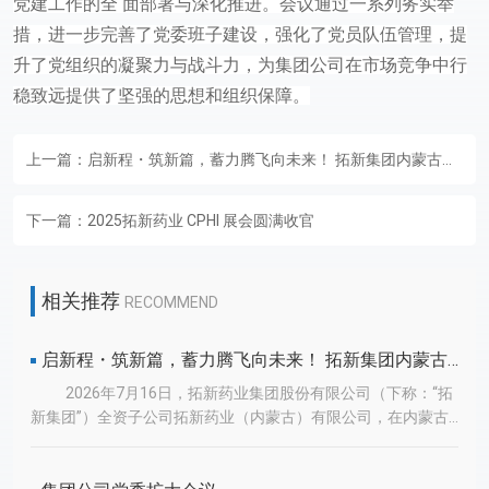
党建工作的全 面部署与深化推进。会议通过一系列务实举
措，进一步完善了党委班子建设，强化了党员队伍管理，提
升了党组织的凝聚力与战斗力，为集团公司在市场竞争中行
稳致远提供了坚强的思想和组织保障。
上一篇：
启新程・筑新篇，蓄力腾飞向未来！ 拓新集团内蒙古基地项目盛大开工
下一篇：
2025拓新药业 CPHI 展会圆满收官
相关推荐
RECOMMEND
启新程・筑新篇，蓄力腾飞向未来！ 拓新集团内蒙古基地项目盛大开工
2026年7月16日，拓新药业集团股份有限公司（下称：“拓
新集团”）全资子公司拓新药业（内蒙古）有限公司，在内蒙古
托克托经济开发区项目地举行“原料药及健康膳食补充剂生物制
造基地建设项目”开工奠基仪式。此项目的顺利开工，是拓新集
团优化全国产业布局、扩产提质、转型升级的战略性关键一步，